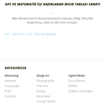
GPS VE MATEMATİK İLE HAZIRLANAN MISIR TARLASI SANATI
Mike Wissemann'in Massachusetts'te bulunan çiftliği 300 yıldır
kuşkonmaz, çilek ve tatlı mısır üretiyor.
ART
FINE ARTS
GPS
MIKE WISSEMANN
KATEGORİLER
Advertising
Design Art
Digital Media
Ambient
Photography
Social Media
Campaigns
Fine Arts
Mobile
Print
Design
Digital Campaigns
Outdoor
Illustration
Young Talents