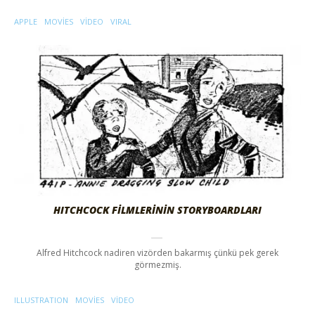
APPLE
MOVIES
VIDEO
VIRAL
HITCHCOCK FİLMLERİNİN STORYBOARDLARI
Alfred Hitchcock nadiren vizörden bakarmış çünkü pek gerek
görmezmiş.
ILLUSTRATION
MOVIES
VIDEO