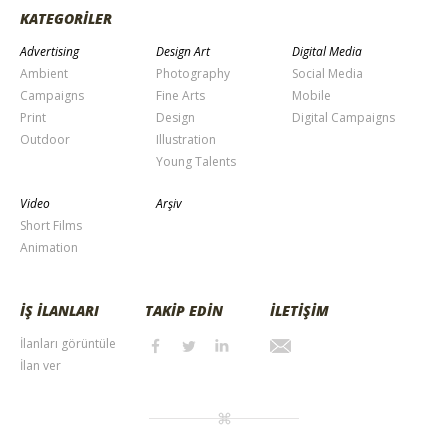
KATEGORİLER
Advertising
Design Art
Digital Media
Ambient
Photography
Social Media
Campaigns
Fine Arts
Mobile
Print
Design
Digital Campaigns
Outdoor
Illustration
Young Talents
Video
Arşiv
Short Films
Animation
İŞ İLANLARI
TAKİP EDİN
İLETİŞİM
İlanları görüntüle
İlan ver