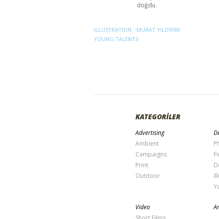
doğdu.
ILLUSTRATION
MURAT YILDIRIM
YOUNG TALENTS
KATEGORİLER
Advertising
De
Ambient
P
Campaigns
Fi
Print
D
Outdoor
Il
Y
Video
Ar
Short Films