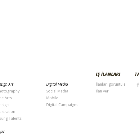
İŞ İLANLARI
T
sign Art
Digital Media
İlanları görüntüle
hotography
Social Media
İlan ver
ne Arts
Mobile
esign
Digital Campaigns
lustration
oung Talents
şiv