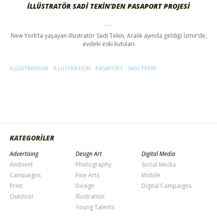
İLLÜSTRATÖR SADI TEKIN’DEN PASAPORT PROJESI
New York’ta yaşayan illustratör Sadi Tekin, Aralık ayında geldiği İzmir’de,
evdeki eski kutuları
ILLÜSTRASYON
ILLUSTRATION
PASAPORT
SADI TEKIN
KATEGORİLER
Advertising
Design Art
Digital Media
Ambient
Photography
Social Media
Campaigns
Fine Arts
Mobile
Print
Design
Digital Campaigns
Outdoor
Illustration
Young Talents