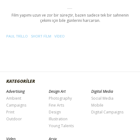
Film yapımı uzun ve zor bir süreçtir, bazen sadece tek bir sahnenin
çekimi için bile günlerini harcarsın.
PAUL TRILLO
SHORT FILM
VIDEO
KATEGORİLER
Advertising
Design Art
Digital Media
Ambient
Photography
Social Media
Campaigns
Fine Arts
Mobile
Print
Design
Digital Campaigns
Outdoor
Illustration
Young Talents
Video
Arşiv