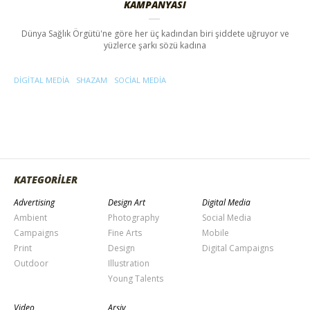
KAMPANYASI
Dünya Sağlık Örgütü'ne göre her üç kadından biri şiddete uğruyor ve
yüzlerce şarkı sözü kadına
DIGITAL MEDIA
SHAZAM
SOCIAL MEDIA
KATEGORİLER
Advertising
Design Art
Digital Media
Ambient
Photography
Social Media
Campaigns
Fine Arts
Mobile
Print
Design
Digital Campaigns
Outdoor
Illustration
Young Talents
Video
Arşiv