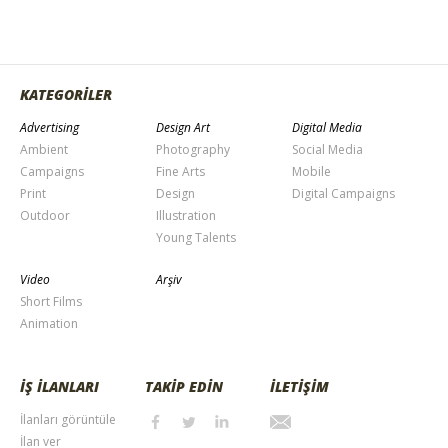
KATEGORİLER
Advertising
Design Art
Digital Media
Ambient
Photography
Social Media
Campaigns
Fine Arts
Mobile
Print
Design
Digital Campaigns
Outdoor
Illustration
Young Talents
Video
Arşiv
Short Films
Animation
İŞ İLANLARI
TAKİP EDİN
İLETİŞİM
İlanları görüntüle
İlan ver