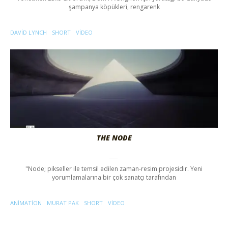
şampanya köpükleri, rengarenk
DAVID LYNCH
SHORT
VIDEO
THE NODE
"Node; pikseller ile temsil edilen zaman-resim projesidir. Yeni
yorumlamalarına bir çok sanatçı tarafından
ANIMATION
MURAT PAK
SHORT
VIDEO