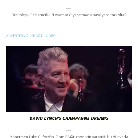
Bütünleşik Reklamcılık, "Lovemark" yaratmada nasıl yardımcı olur?
ADVERTISING
SHORT
VIDEO
DAVID LYNCH’S CHAMPAGNE DREAMS
Yönetmen Luke Gilford’ın, Dom PÃ©rignon için yarattığı bu dünyada