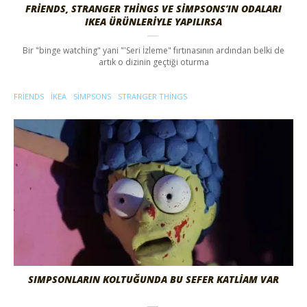
FRIENDS, STRANGER THINGS VE SIMPSONS’IN ODALARI
IKEA ÜRÜNLERIYLE YAPILIRSA
Bir "binge watching" yani "'Seri İzleme" fırtınasının ardından belki de
artık o dizinin geçtiği oturma
FRIENDS
IKEA
SIMPSONS
STRANGER THINGS
SIMPSONLARIN KOLTUĞUNDA BU SEFER KATLİAM VAR