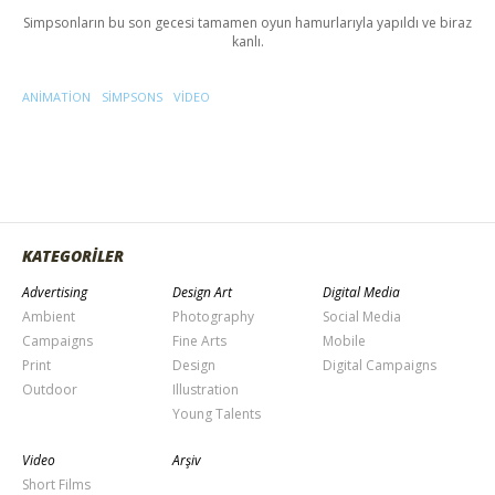
Simpsonların bu son gecesi tamamen oyun hamurlarıyla yapıldı ve biraz
kanlı.
ANIMATION
SIMPSONS
VIDEO
KATEGORİLER
Advertising
Design Art
Digital Media
Ambient
Photography
Social Media
Campaigns
Fine Arts
Mobile
Print
Design
Digital Campaigns
Outdoor
Illustration
Young Talents
Video
Arşiv
Short Films