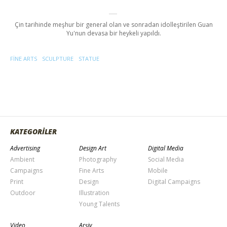
Çin tarihinde meşhur bir general olan ve sonradan idolleştirilen Guan
Yu'nun devasa bir heykeli yapıldı.
FINE ARTS
SCULPTURE
STATUE
KATEGORİLER
Advertising
Design Art
Digital Media
Ambient
Photography
Social Media
Campaigns
Fine Arts
Mobile
Print
Design
Digital Campaigns
Outdoor
Illustration
Young Talents
Video
Arşiv