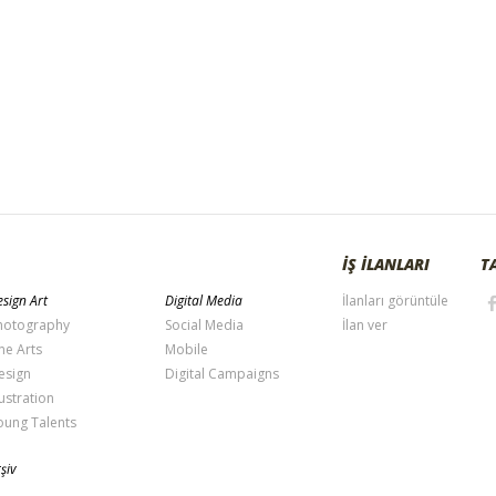
İŞ İLANLARI
T
sign Art
Digital Media
İlanları görüntüle
hotography
Social Media
İlan ver
ne Arts
Mobile
esign
Digital Campaigns
lustration
oung Talents
şiv