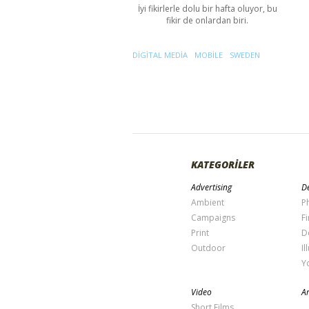
İyi fikirlerle dolu bir hafta oluyor, bu
fikir de onlardan biri.
DIGITAL MEDIA
MOBILE
SWEDEN
KATEGORİLER
Advertising
De
Ambient
P
Campaigns
Fi
Print
D
Outdoor
Il
Y
Video
Ar
Short Films