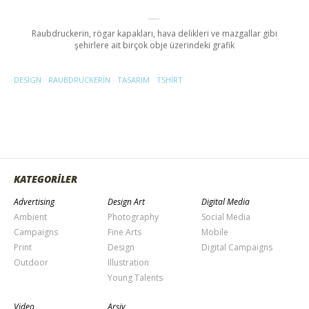
Raubdruckerin, rögar kapakları, hava delikleri ve mazgallar gibi
şehirlere ait birçok obje üzerindeki grafik
DESIGN
RAUBDRUCKERIN
TASARIM
TSHIRT
KATEGORİLER
Advertising
Design Art
Digital Media
Ambient
Photography
Social Media
Campaigns
Fine Arts
Mobile
Print
Design
Digital Campaigns
Outdoor
Illustration
Young Talents
Video
Arşiv