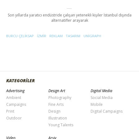
Son yıllarda yaratıcı endüstride çalışan yetenekli kişiler İstanbul dışında
alternatifler arayarak
BURCU ÇELIKSAP
IZMIR
REKLAM
TASARIM
UNIGRAPH
KATEGORİLER
Advertising
Design Art
Digital Media
Ambient
Photography
Social Media
Campaigns
Fine Arts
Mobile
Print
Design
Digital Campaigns
Outdoor
Illustration
Young Talents
Video
Arşiv