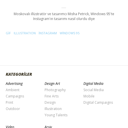
Moskovalı illüstratör ve tasarımcı Misha Petrick, Windows 95'te
Instagram'ın tasarımı nasıl olurdu diye
GIF
ILLUSTRATION
INSTAGRAM
WINDOWS 95
KATEGORİLER
Advertising
Design Art
Digital Media
Ambient
Photography
Social Media
Campaigns
Fine Arts
Mobile
Print
Design
Digital Campaigns
Outdoor
Illustration
Young Talents
Video
Arşiv