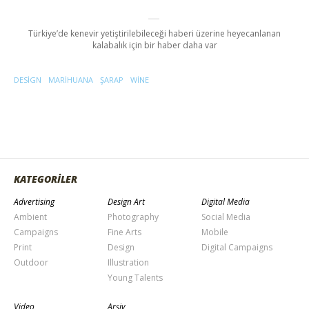
Türkiye’de kenevir yetiştirilebileceği haberi üzerine heyecanlanan
kalabalık için bir haber daha var
DESIGN
MARIHUANA
ŞARAP
WINE
KATEGORİLER
Advertising
Design Art
Digital Media
Ambient
Photography
Social Media
Campaigns
Fine Arts
Mobile
Print
Design
Digital Campaigns
Outdoor
Illustration
Young Talents
Video
Arşiv