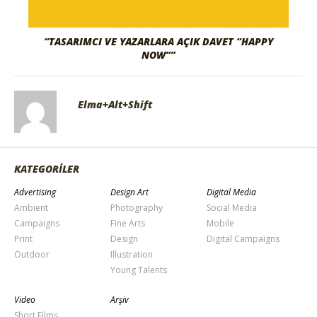
“TASARIMCI VE YAZARLARA AÇIK DAVET “HAPPY
NOW””
Elma+Alt+Shift
KATEGORİLER
Advertising
Design Art
Digital Media
Ambient
Photography
Social Media
Campaigns
Fine Arts
Mobile
Print
Design
Digital Campaigns
Outdoor
Illustration
Young Talents
Video
Arşiv
Short Films