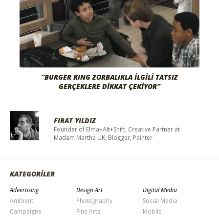
“BURGER KING ZORBALIKLA İLGİLİ TATSIZ
GERÇEKLERE DİKKAT ÇEKİYOR”
FIRAT YILDIZ
Founder of Elma+Alt+Shift, Creative Partner at
Madam Martha UK, Blogger, Painter
KATEGORİLER
Advertising
Design Art
Digital Media
Ambient
Photography
Social Media
Campaigns
Fine Arts
Mobile