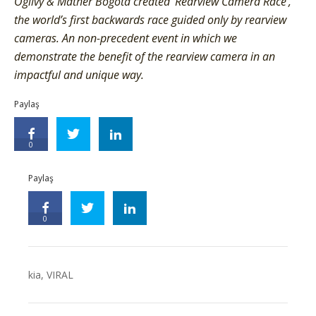
Ogilvy & Mather Bogota created ‘Rearview Camera Race’,
the world’s first backwards race guided only by rearview
cameras. An non-precedent event in which we
demonstrate the benefit of the rearview camera in an
impactful and unique way.
Paylaş
0
Paylaş
0
kia
,
VIRAL