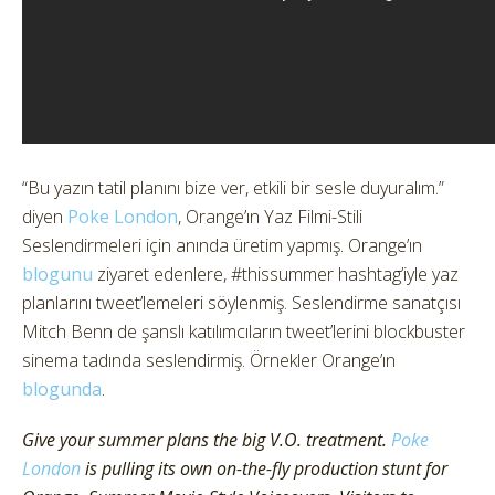
“Bu yazın tatil planını bize ver, etkili bir sesle duyuralım.”
diyen
Poke London
, Orange’ın Yaz Filmi-Stili
Seslendirmeleri için anında üretim yapmış. Orange’ın
blogunu
ziyaret edenlere, #thissummer hashtag’iyle yaz
planlarını tweet’lemeleri söylenmiş. Seslendirme sanatçısı
Mitch Benn de şanslı katılımcıların tweet’lerini blockbuster
sinema tadında seslendirmiş. Örnekler Orange’ın
blogunda
.
Give your summer plans the big V.O. treatment.
Poke
London
is pulling its own on-the-fly production stunt for