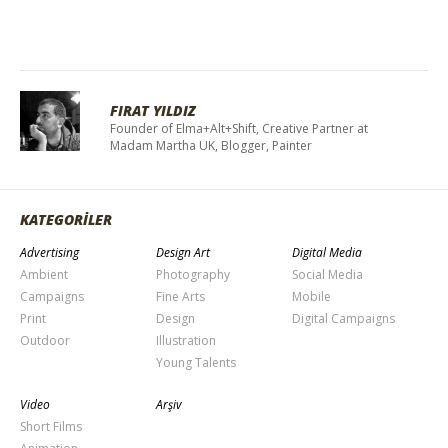
FIRAT YILDIZ
Founder of Elma+Alt+Shift, Creative Partner at
Madam Martha UK, Blogger, Painter
KATEGORİLER
Advertising
Design Art
Digital Media
Ambient
Photography
Social Media
Campaigns
Fine Arts
Mobile
Print
Design
Digital Campaigns
Outdoor
Illustration
Young Talents
Video
Arşiv
Short Films