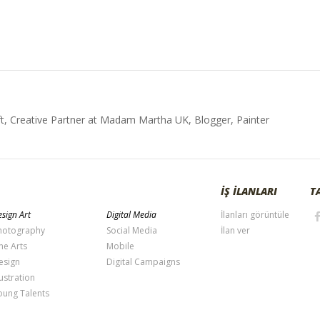
t, Creative Partner at Madam Martha UK, Blogger, Painter
İŞ İLANLARI
T
sign Art
Digital Media
İlanları görüntüle
hotography
Social Media
İlan ver
ne Arts
Mobile
esign
Digital Campaigns
lustration
oung Talents