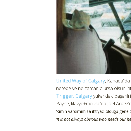
United Way of Calgary
, Kanada”da 
nerede ve ne zaman olursa olsun inti
Trigger, Calgary
yukarıdaki başarılı 
Payne, klavye+mouse’da Joel Arbez’
‘Kimin yardımımıza ihtiyacı olduğu genelde
‘It is not always obvious who needs our hel