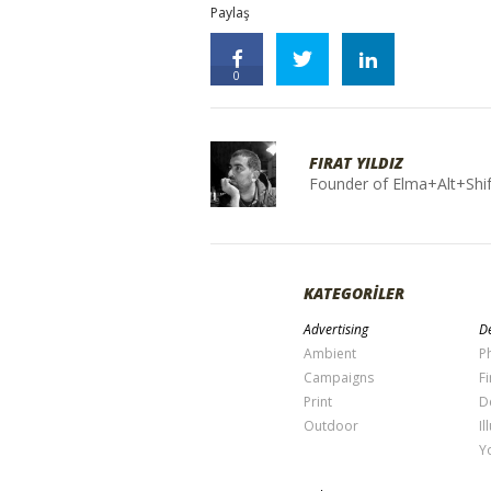
Paylaş
0
FIRAT YILDIZ
Founder of Elma+Alt+Shif
KATEGORİLER
Advertising
De
Ambient
P
Campaigns
Fi
Print
D
Outdoor
Il
Y