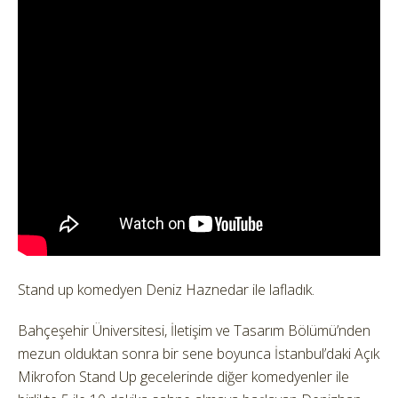
Stand up komedyen Deniz Haznedar ile lafladık.
Bahçeşehir Üniversitesi, İletişim ve Tasarım Bölümü’nden
mezun olduktan sonra bir sene boyunca İstanbul’daki Açık
Mikrofon Stand Up gecelerinde diğer komedyenler ile