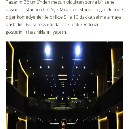
Tasarım Bölümü’nden mezun olduktan sonra bir sene
boyunca İstanbul’daki Açık Mikrofon Stand Up gecelerinde
diğer komedyenler ile birlikte 5 ile 10 dakika sahne almaya
başladım. Bu süre zarfında ufak ufak kendi uzun
gösterimin hazırlıklarını yaptım.