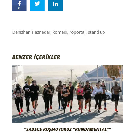
0
Denizhan Haznedar
,
komedi
,
röportaj
,
stand up
BENZER İÇERİKLER
“SADECE KOŞMUYORUZ “RUNDAMENTAL””