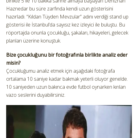
birlikte 5 ile 10 dakika sahne almaya başlayan Denizhan
Haznedar bu süre zarfında kendi uzun gösterisini
hazırladı. “Kıldan Tüyden Mevzular” adını verdiği stand up
gösterisi ile İstanbul’da sayısız kez izleyici ile buluştu. Bu
röportajda onunla çocukluğu, şakaları, hikayeleri, gelecek
planları üzerine konuştuk.
Bize çocukluğunu bir fotoğrafınla birlikte analiz eder
misin?
Çocukluğumu analiz etmek için aşağıdaki fotoğrafa
ortalama 10 saniye kadar bakmak yeterli oluyor genelde.
10 saniyeden uzun bakınca evde futbol oynarken kırılan
vazo seslerini duyabilirsiniz.