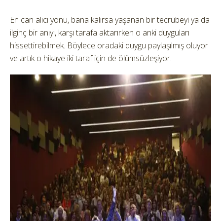
En can alıcı yönü, bana kalırsa yaşanan bir tecrübeyi ya da
ilginç bir anıyı, karşı tarafa aktarırken o anki duyguları
hissettirebilmek. Böylece oradaki duygu paylaşılmış oluyor
ve artık o hikaye iki taraf için de ölümsüzleşiyor.