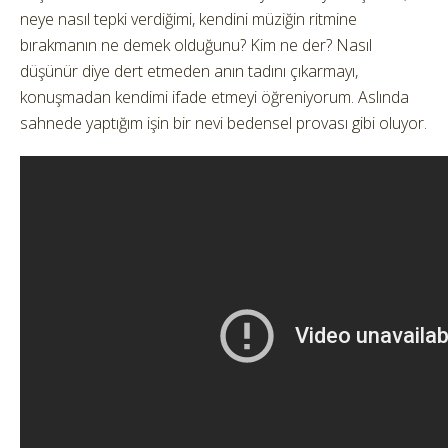
neye nasıl tepki verdiğimi, kendini müziğin ritmine
bırakmanın ne demek olduğunu? Kim ne der? Nasıl
düşünür diye dert etmeden anın tadını çıkarmayı,
konuşmadan kendimi ifade etmeyi öğreniyorum. Aslında
sahnede yaptığım işin bir nevi bedensel provası gibi oluyor.