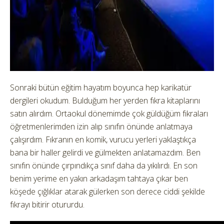
Sonraki bütün eğitim hayatım boyunca hep karikatür
dergileri okudum. Bulduğum her yerden fıkra kitaplarını
satın alırdım. Ortaokul dönemimde çok güldüğüm fıkraları
öğretmenlerimden izin alıp sınıfın önünde anlatmaya
çalışırdım. Fıkranın en komik, vurucu yerleri yaklaştıkça
bana bir haller gelirdi ve gülmekten anlatamazdım. Ben
sınıfın önünde çırpındıkça sınıf daha da yıkılırdı. En son
benim yerime en yakın arkadaşım tahtaya çıkar ben
köşede çığlıklar atarak gülerken son derece ciddi şekilde
fıkrayı bitirir otururdu.