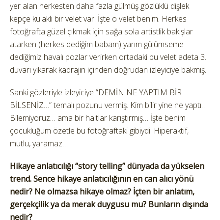
yer alan herkesten daha fazla gülmüş gözlüklü dişlek
kepçe kulaklı bir velet var. İşte o velet benim. Herkes
fotoğrafta güzel çıkmak için sağa sola artistlik bakışlar
atarken (herkes dediğim babam) yarım gülümseme
dediğimiz havalı pozlar verirken ortadaki bu velet adeta 3.
duvarı yıkarak kadrajın içinden doğrudan izleyiciye bakmış.
Sanki gözleriyle izleyiciye “DEMİN NE YAPTIM BİR
BİLSENİZ…” temalı pozunu vermiş. Kim bilir yine ne yaptı…
Bilemiyoruz… ama bir haltlar karıştırmış… İşte benim
çocukluğum özetle bu fotoğraftaki gibiydi. Hiperaktif,
mutlu, yaramaz…
Hikaye anlatıcılığı “story telling” dünyada da yükselen
trend. Sence hikaye anlatıcılığının en can alıcı yönü
nedir? Ne olmazsa hikaye olmaz? İçten bir anlatım,
gerçekçilik ya da merak duygusu mu? Bunların dışında
nedir?