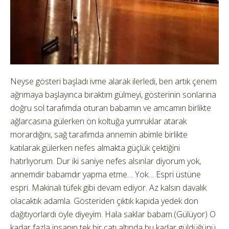
Neyse gösteri başladı ivme alarak ilerledi, ben artık çenem
ağrımaya başlayınca bıraktım gülmeyi, gösterinin sonlarına
doğru sol tarafımda oturan babamın ve amcamın birlikte
ağlarcasına gülerken ön koltuğa yumruklar atarak
morardığını, sağ tarafımda annemin abimle birlikte
katılarak gülerken nefes almakta güçlük çektiğini
hatırlıyorum. Dur iki saniye nefes alsınlar diyorum yok,
annemdir babamdır yapma etme… Yok… Espri üstüne
espri. Makinalı tüfek gibi devam ediyor. Az kalsın davalık
olacaktık adamla. Gösteriden çıktık kapıda yedek don
dağıtıyorlardı öyle diyeyim. Hala saklar babam.(Gülüyor) O
kadar fazla insanın tek bir çatı altında bu kadar güldüğünü