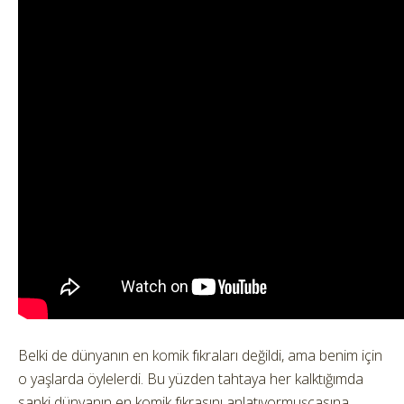
Belki de dünyanın en komik fıkraları değildi, ama benim için
o yaşlarda öylelerdi. Bu yüzden tahtaya her kalktığımda
sanki dünyanın en komik fıkrasını anlatıyormuşçasına