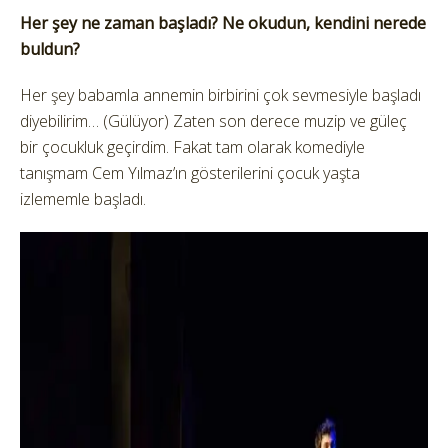
Her şey ne zaman başladı? Ne okudun, kendini nerede
buldun?
Her şey babamla annemin birbirini çok sevmesiyle başladı
diyebilirim… (Gülüyor) Zaten son derece muzip ve güleç
bir çocukluk geçirdim. Fakat tam olarak komediyle
tanışmam Cem Yılmaz’ın gösterilerini çocuk yaşta
izlememle başladı.