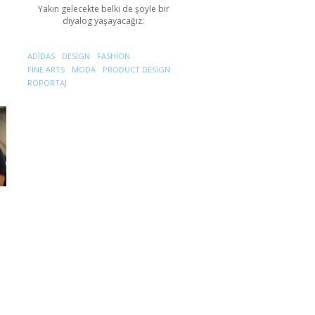
Yakın gelecekte belki de şöyle bir
diyalog yaşayacağız:
ADIDAS
DESIGN
FASHION
FINE ARTS
MODA
PRODUCT DESIGN
RÖPORTAJ
a