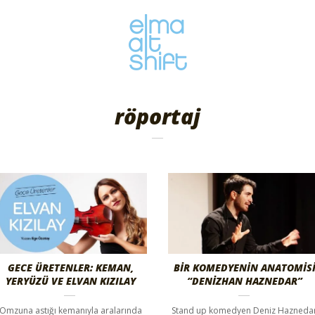
röportaj
GECE ÜRETENLER: KEMAN,
BIR KOMEDYENIN ANATOMIS
YERYÜZÜ VE ELVAN KIZILAY
“DENIZHAN HAZNEDAR”
Omzuna astığı kemanıyla aralarında
Stand up komedyen Deniz Hazneda