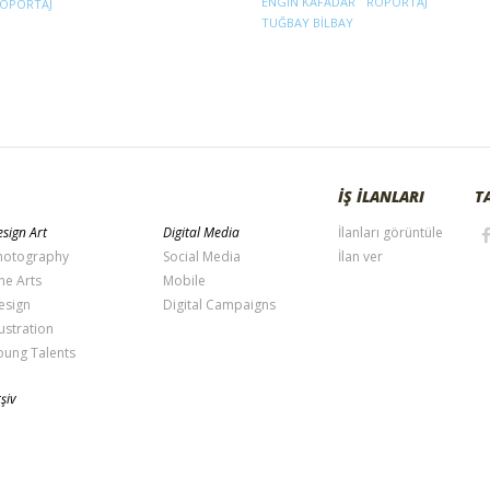
ENGIN KAFADAR
RÖPORTAJ
ÖPORTAJ
TUĞBAY BILBAY
İŞ İLANLARI
T
sign Art
Digital Media
İlanları görüntüle
hotography
Social Media
İlan ver
ne Arts
Mobile
esign
Digital Campaigns
lustration
oung Talents
şiv