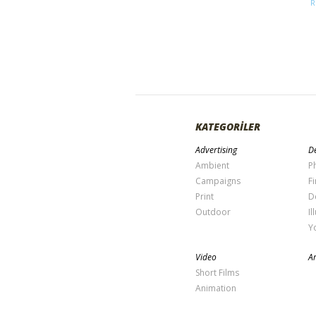
R
KATEGORİLER
Advertising
De
Ambient
P
Campaigns
Fi
Print
D
Outdoor
Il
Y
Video
Ar
Short Films
Animation