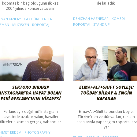
kopmaz bir bağ olduğunu ilk kez,
ile lafladık.
2004 yılında konservatuvarın
DENIZHAN HAZNEDAR
KOMEDI
LVAN KIZILAY
GECE ÜRETENLER
RÖPORTAJ
STAND UP
EMAN
MÜZISYEN
RÖPORTAJ
SEKTÖRÜ BIRAKIP
ELMA+ALT+SHIFT SÖYLEŞİ:
INSTAGRAM’DA HAYAT BULAN
TUĞBAY BİLBAY & ENGİN
ESKİ REKLAMCININ HİKAYESİ
KAFADAR
Farkındayız değil mi? Instagram
Elma+Alt+Shift'te bundan böyle,
sayesinde uzaklar yakın, hayaller
Türkiye'den ve dünyadan, reklam
filtrelerle kısmen gerçek, yabancılar
insanlarıyla yapacağım röportajlar
yer
HMET ERDEM
PHOTOGRAPHY