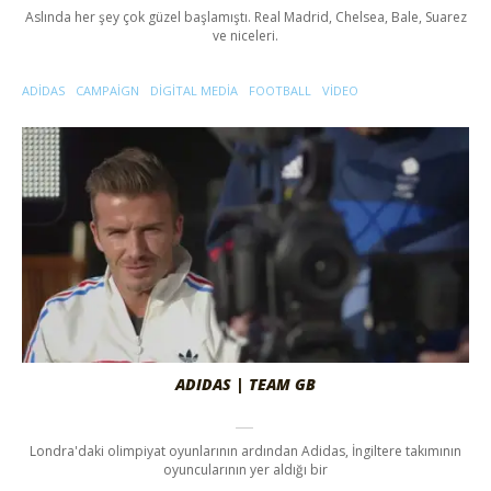
Aslında her şey çok güzel başlamıştı. Real Madrid, Chelsea, Bale, Suarez
ve niceleri.
ADIDAS
CAMPAIGN
DIGITAL MEDIA
FOOTBALL
VIDEO
ADIDAS | TEAM GB
Londra'daki olimpiyat oyunlarının ardından Adidas, İngiltere takımının
oyuncularının yer aldığı bir