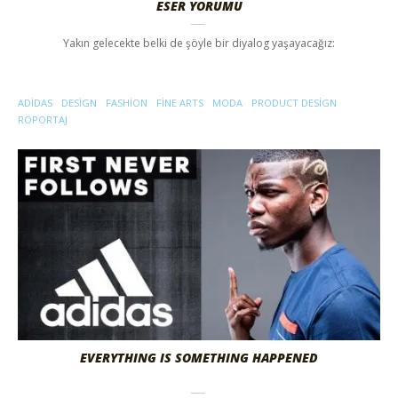
ESER YORUMU
Yakın gelecekte belki de şöyle bir diyalog yaşayacağız:
ADIDAS
DESIGN
FASHION
FINE ARTS
MODA
PRODUCT DESIGN
RÖPORTAJ
EVERYTHING IS SOMETHING HAPPENED