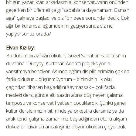
bir gün yazarlıktan arkadaşımla, konservatuvarın önünden
geçerken bir üflemeli çalgı “sabahlara dayanamam Osman
aga” çalmaya başladı ve biz “oh beee sonunda” dedik. Çok
ağır bir kuramsal eğitimden mi geçiyorsunuz siz ne
yapıyorsunuz orada?
Elvan Kızılay:
Bu durum biraz sizin okulun, Güzel Sanatlar Fakültesi’nin
duvarına “Dünyayı Kurtaran Adam”ı projeksiyonla
yansıtmaya benziyor. Aslında eğitim disiplinlerimizin çok da
farklı olduğunu düşünmüyorum – bizimkinin İlk okul
çağından itibaren başladığını saymazsak – çok fazla
mesleki ders, günde altı saatin altına düşmeyen çalışma
temposu ve konservatif yetişen çocuklardık. Çünkü genel
kültür derslerimizin bitiminde ya orkestra dersimiz ya da
artık kendi çalışma zamanımız başladığından ötürü akşam
dokuz-on civarları ancak işimiz bitiyor okuldan çıkıyorduk.