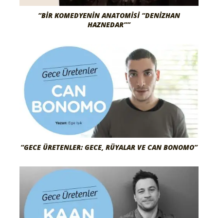
“BIR KOMEDYENIN ANATOMISI “DENIZHAN
HAZNEDAR””
“GECE ÜRETENLER: GECE, RÜYALAR VE CAN BONOMO”