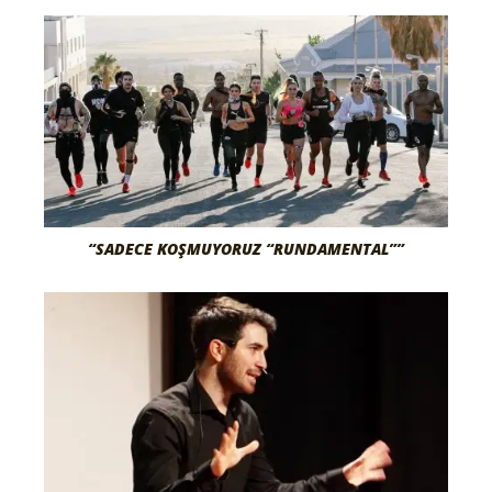
“SADECE KOŞMUYORUZ “RUNDAMENTAL””