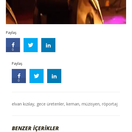
Paylaş
0
Paylaş
0
elvan kızılay
,
gece üretenler
,
keman
,
müzisyen
,
röportaj
BENZER İÇERİKLER