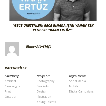
“GECE ÜRETENLER: GECE BINADA IŞIĞI YANAN TEK
PENCERE “KAAN ERTÜZ””
Elma+Alt+Shift
KATEGORİLER
Advertising
Design Art
Digital Media
Ambient
Photography
Social Media
Campaigns
Fine Arts
Mobile
Print
Design
Digital Campaigns
Outdoor
Illustration
Young Talents