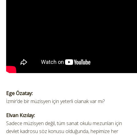
Ege Özatay:
İzmir’de bir müzisyen için yeterli olanak var mı?
Elvan Kızılay:
Sadece müzisyen değil, tüm sanat okulu mezunları için
devlet kadrosu söz konusu olduğunda, hepimize her