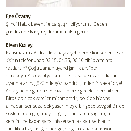
Ege Özatay:
Şimdi Haluk Levent ile çalıştığını biliyorum… Gecen
gündüzüne karışmış durumda olsa gerek…
Elvan Kızılay:
Karışmaz mı? Ardı ardına başka şehirlerde konserler… Kaç
kişinin telefonunda 03.15, 04.35, 06.10 gibi alarmlara
rastlarsın? Çoğu zaman uyandığım ilk an, “ben
neredeyim?”i cevaplıyorum. En kötüsü de uçak indiği an
uyanmalarım, gözümde göz bandı:) içimden “hiyaea” diye!
Ama yine de gündüzleri çıkartıp bize geceleri verebilirler.
Biraz da sıcak verdiler mi tamamdır, belki de hiç yaş
almadan sonsuza dek yaşarım öyle bir gece sevgisi! Bir de
söylemeden geçemeyeceğim, O’nunla çalıştığım için
kendimi ne kadar şanslı hissetsem az kalır ve inanın
tanıdıkça hayranlığım her geçen gün daha da artıyor.