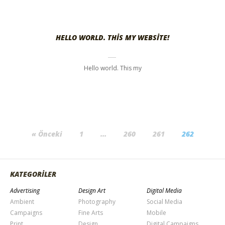
HELLO WORLD. THIS MY WEBSITE!
Hello world. This my
« Önceki
1
…
260
261
262
KATEGORİLER
Advertising
Design Art
Digital Media
Ambient
Photography
Social Media
Campaigns
Fine Arts
Mobile
Print
Design
Digital Campaigns