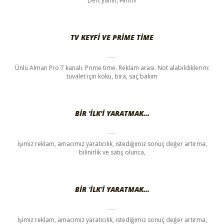
Dert yanın, Hmm!
TV KEYFI VE PRIME TIME
Ünlü Alman Pro 7 kanalı. Prime time. Reklam arası. Not alabildiklerim:
tuvalet için koku, bira, saç bakım
BIR 'ILK'I YARATMAK…
İşimiz reklam, amacımız yaratıcılık, istediğimiz sonuç değer artırma,
bilinirlik ve satış olunca,
BIR ‘ILK’I YARATMAK…
İşimiz reklam, amacımız yaratıcılık, istediğimiz sonuç değer artırma,