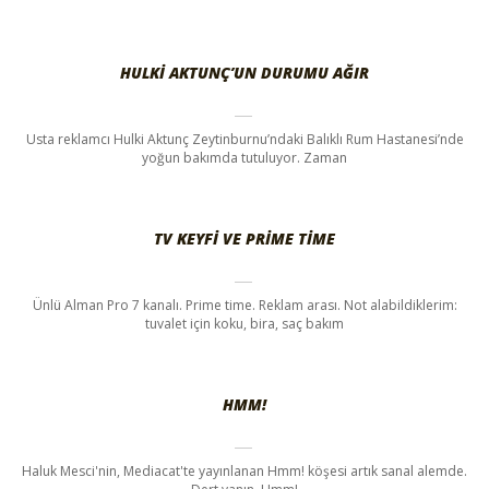
HULKI AKTUNÇ’UN DURUMU AĞIR
Usta reklamcı Hulki Aktunç Zeytinburnu’ndaki Balıklı Rum Hastanesi’nde
yoğun bakımda tutuluyor. Zaman
TV KEYFI VE PRIME TIME
Ünlü Alman Pro 7 kanalı. Prime time. Reklam arası. Not alabildiklerim:
tuvalet için koku, bira, saç bakım
HMM!
Haluk Mesci'nin, Mediacat'te yayınlanan Hmm! köşesi artık sanal alemde.