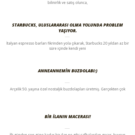
bilinirlik ve satış olunca,
STARBUCKS, ULUSLARARASI OLMA YOLUNDA PROBLEM
YAŞIYOR.
İtalyan espresso barları fikrinden yola çıkarak, Starbucks 20 yıldan az bir
süre içinde kendi yeni
ANNEANNEMIN BUZDOLABI:)
Arçelik 50. yaşına özel nostaljik buzdolapları üretmiş. Gerçekten çok
BIR ILANIN MACERASI!
İlk günden son güne kadar bir ilan ne gibi safhalardan geçer, buyrun