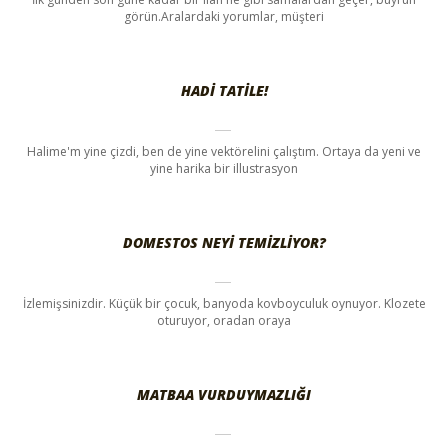
görün.Aralardaki yorumlar, müşteri
HADI TATILE!
Halime'm yine çizdi, ben de yine vektörelini çalıştım. Ortaya da yeni ve
yine harika bir illustrasyon
DOMESTOS NEYI TEMIZLIYOR?
İzlemişsinizdir. Küçük bir çocuk, banyoda kovboyculuk oynuyor. Klozete
oturuyor, oradan oraya
MATBAA VURDUYMAZLIĞI