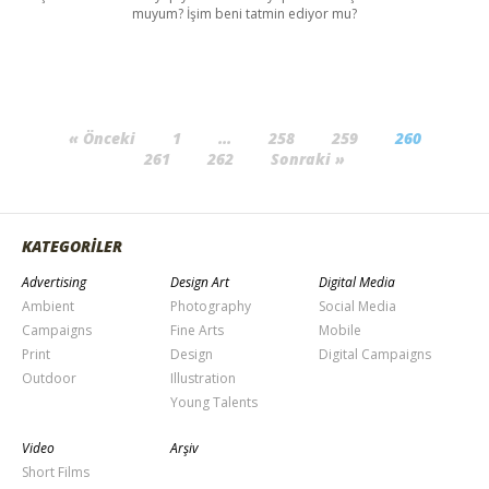
muyum? İşim beni tatmin ediyor mu?
« Önceki
1
…
258
259
260
261
262
Sonraki »
KATEGORİLER
Advertising
Design Art
Digital Media
Ambient
Photography
Social Media
Campaigns
Fine Arts
Mobile
Print
Design
Digital Campaigns
Outdoor
Illustration
Young Talents
Video
Arşiv
Short Films