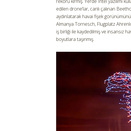
rekoru kırmış. Yerde Intel yazılımı kul
edilen drone’lar, canlı çalınan Beet
aydınlatarak havai fişek görünümünü
Almanya Tornesch, Flugplatz Ahrenlo
iş birliği ile kaydedilmiş ve insansız ha
boyutlara taşınmış.