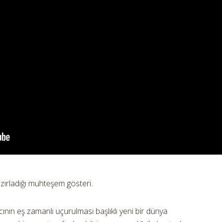
hazırladığı muhteşem gösteri.
ının eş zamanlı uçurulması başlıklı yeni bir dünya