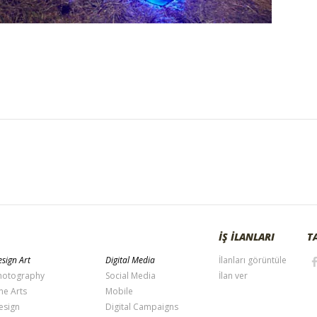
İŞ İLANLARI
T
sign Art
Digital Media
İlanları görüntüle
hotography
Social Media
İlan ver
ne Arts
Mobile
esign
Digital Campaigns