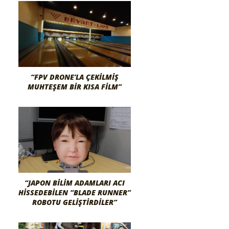
“FPV DRONE’LA ÇEKILMIŞ
MUHTEŞEM BIR KISA FILM”
“JAPON BILIM ADAMLARI ACI
HISSEDEBILEN “BLADE RUNNER”
ROBOTU GELIŞTIRDILER”