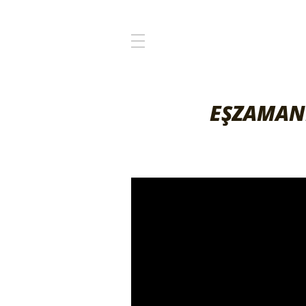
EŞZAMANL