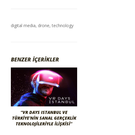
digital media
,
drone
,
technology
BENZER İÇERİKLER
“VR DAYS ISTANBUL VE
TÜRKIYE’NIN SANAL GERÇEKLIK
TEKNOLOJILERIYLE İLIŞKISI”