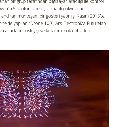
lanan bir grup tarafından bilgisayar aracılığı ile kontrol
hoven’in 5.senfonisine eş zamanlı gökyüzünü
 andıran muhteşem bir gösteri yapmış. Kasım 2015’te
he’de yapılan “Drone 100”, Ars Electronica Futurelab
va araçlarının işleyişi ve kullanımı çok daha ileri