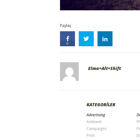
Paylaş
0
Elma+Alt+Shift
KATEGORİLER
Advertising
De
Ambient
P
Campaigns
Fi
Print
D