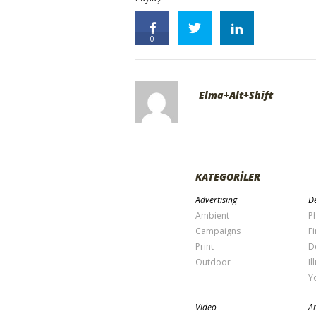
0
Elma+Alt+Shift
KATEGORİLER
Advertising
De
Ambient
P
Campaigns
Fi
Print
D
Outdoor
Il
Y
Video
Ar