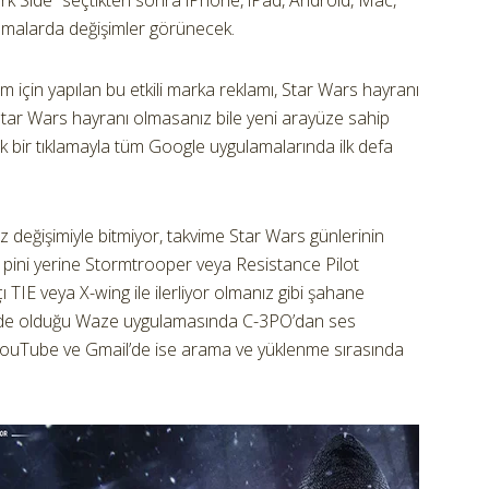
ark Side” seçtikten sonra iPhone, iPad, Android, Mac,
malarda değişimler görünecek.
m için yapılan bu etkili marka reklamı, Star Wars hayranı
Star Wars hayranı olmasanız bile yeni arayüze sahip
k bir tıklamayla tüm Google uygulamalarında ilk defa
eğişimiyle bitmiyor, takvime Star Wars günlerinin
pini yerine Stormtrooper veya Resistance Pilot
 TIE veya X-wing ile ilerliyor olmanız gibi şahane
’inde olduğu Waze uygulamasında C-3PO’dan ses
z. YouTube ve Gmail’de ise arama ve yüklenme sırasında