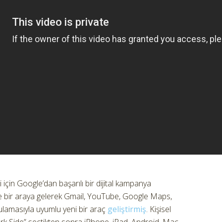
için Google’dan başarılı bir dijital kampanya
le bir araya gelerek Gmail, YouTube, Google Maps,
lamasıyla uyumlu yeni bir araç
geliştirmiş
. Kişisel