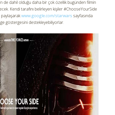
n de dahil olduğu daha bir çok özellik bugünden filmin
ek. Kendi tarafını belirleyen kişiler #ChooseYourSide
a paylaşarak
www.google.com/starwars
sayfasında
e göstergesini destekleyebiliyorlar.