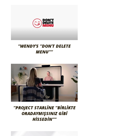
“WENDY’S “DON’T DELETE
MENU””
“PROJECT STARLINE “BIRLIKTE
ORADAYMIŞSINIZ GIBI
HISSEDIN””