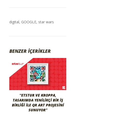
digital
,
GOOGLE
,
star wars
BENZER İÇERİKLER
“ETSTUR VE KROPPA,
TASARIMDA YENILIKÇI BIR İŞ
BIRLIĞI ILE QR ART PROJESINI
SUNUYOR”