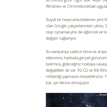
tercihinize göre “Light Side” veya “D
Windows ve Chromebook’taki uygula
Büyük bir heyecanla beklenen yeni fil
olan Google çalışanlarından çıkmış. 
olup oynamak yine de eğlenceli ve te
değişim sağlanıyor.
Bu kampanya sadece tema ve arayüz d
eklenmesi, haritada gerçek görünüm 
belirmesi, gideceğiniz noktaya savaşçı
değişiklikler de var. R2-D2 ve BB-8
rehberliği yapmasını isteyebilirsini
bar, ışın kılıcına dönüşüyor.