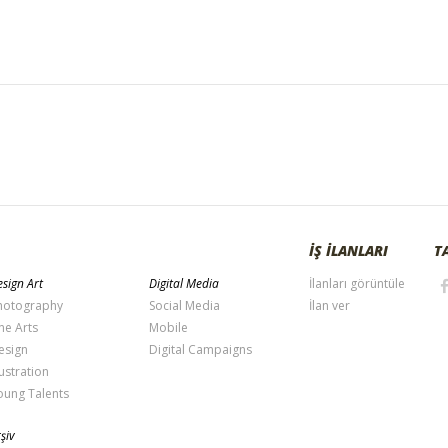
İŞ İLANLARI
T
sign Art
Digital Media
İlanları görüntüle
hotography
Social Media
İlan ver
ne Arts
Mobile
esign
Digital Campaigns
lustration
oung Talents
şiv