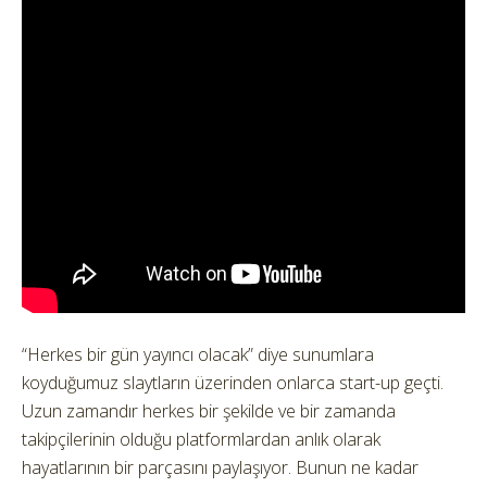
“Herkes bir gün yayıncı olacak” diye sunumlara
koyduğumuz slaytların üzerinden onlarca start-up geçti.
Uzun zamandır herkes bir şekilde ve bir zamanda
takipçilerinin olduğu platformlardan anlık olarak
hayatlarının bir parçasını paylaşıyor. Bunun ne kadar