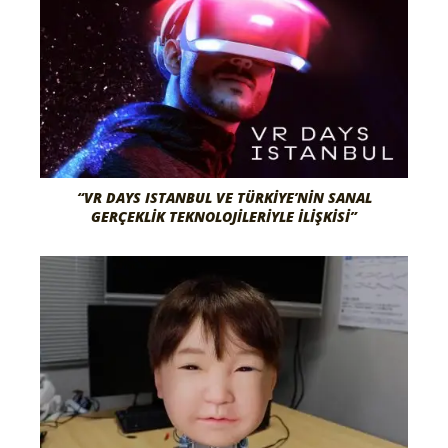
“VR DAYS ISTANBUL VE TÜRKIYE’NIN SANAL
GERÇEKLIK TEKNOLOJILERIYLE İLIŞKISI”