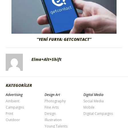
“YENI FURYA: GETCONTACT”
Elma+Alt+Shift
KATEGORİLER
Advertising
Design Art
Digital Media
Ambient
Photography
Social Media
Campaigns
Fine Arts
Mobile
Print
Design
Digital Campaigns
Outdoor
Illustration
Young Talents