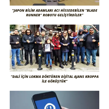
“JAPON BILIM ADAMLARI ACI HISSEDEBILEN “BLADE
RUNNER” ROBOTU GELIŞTIRDILER”
“DALI İÇIN LOKMA DÖKTÜREN DIJITAL AJANS KROPPA
İLE GÖRÜŞTÜK”