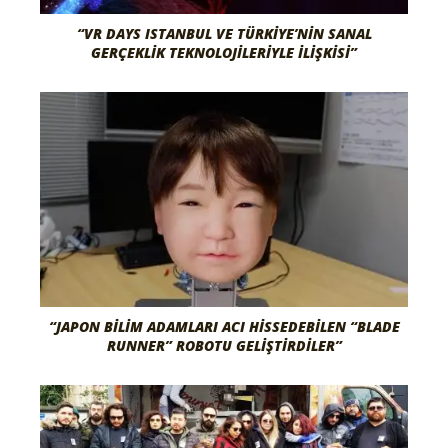
“VR DAYS ISTANBUL VE TÜRKIYE’NIN SANAL
GERÇEKLIK TEKNOLOJILERIYLE İLIŞKISI”
“JAPON BILIM ADAMLARI ACI HISSEDEBILEN “BLADE
RUNNER” ROBOTU GELIŞTIRDILER”