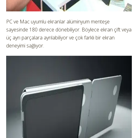
PC ve Mac uyumlu ekranlar alüminyum menteşe
sayesinde 180 derece dönebiliyor. Böylece ekran çift veya
üç ayrı parçalara ayrılabiliyor ve çok farklı bir ekran
deneyimi sağlıyor.