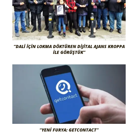
“DALI İÇIN LOKMA DÖKTÜREN DIJITAL AJANS KROPPA
İLE GÖRÜŞTÜK”
“YENI FURYA: GETCONTACT”