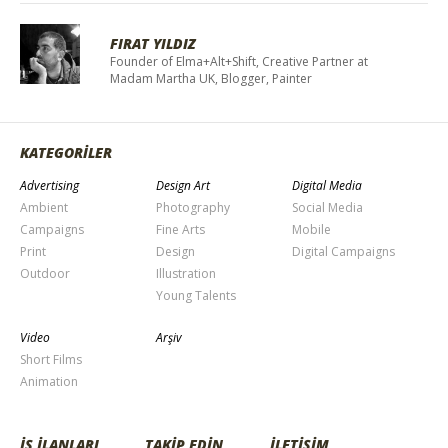
FIRAT YILDIZ
Founder of Elma+Alt+Shift, Creative Partner at
Madam Martha UK, Blogger, Painter
KATEGORİLER
Advertising
Design Art
Digital Media
Ambient
Photography
Social Media
Campaigns
Fine Arts
Mobile
Print
Design
Digital Campaigns
Outdoor
Illustration
Young Talents
Video
Arşiv
Short Films
Animation
İŞ İLANLARI
TAKİP EDİN
İLETİŞİM