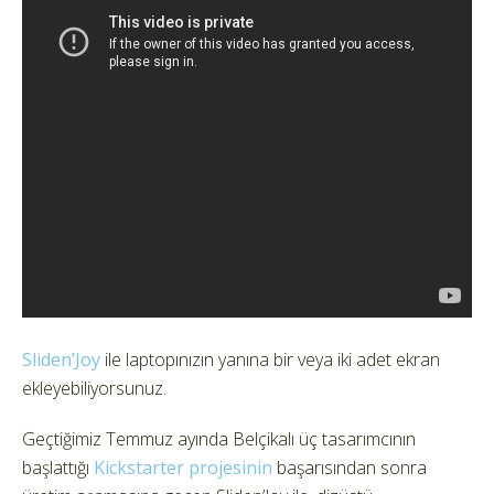
Sliden’Joy
ile laptopınızın yanına bir veya iki adet ekran
ekleyebiliyorsunuz.
Geçtiğimiz Temmuz ayında Belçikalı üç tasarımcının
başlattığı
Kickstarter projesinin
başarısından sonra