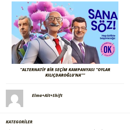
“ALTERNATIF BIR SEÇIM KAMPANYASI “OYLAR
KILIÇDAROĞLU’NA””
Elma+Alt+Shift
KATEGORİLER