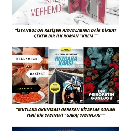
“İSTANBUL’UN KESIŞEN HAYATLARINA DAIR DIKKAT
ÇEKEN BIR İLK ROMAN “KREM””
“MUTLAKA OKUNMASI GEREKEN KITAPLAR SUNAN
YENI BIR YAYINEVI “GARAJ YAYINLARI””