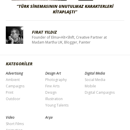
“TÜRK SİNEMASININ UNUTULMAZ KARAKTERLERİ
KİTAPLAŞTI”
FIRAT YILDIZ
Founder of Elma+Alt+Shift, Creative Partner at
Madam Martha UK, Blogger, Painter
KATEGORİLER
Advertising
Design Art
Digital Media
Ambient
Photography
Social Media
Campaigns
Fine Arts
Mobile
Print
Design
Digital Campaigns
Outdoor
Illustration
Young Talents
Video
Arşiv
Short Films