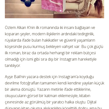
Özlem Alkan K’nin ilk romanında iki insanı bağlayan ve
koparan şeyler, modern ilişkilerin ardındaki tedirginlik,
rüyalarda ifade bulan hakikatler ve güvenli yaşamların
köşesinde pusu kurmuş bekleyen vahşet var. Bu çok güçlü
ilk roman, biraz da ortada herhangi bir reklam bütçesi
olmadığı için ismi gibi sıra dışı bir Instagram hareketiyle
tanıtılıyor.
Ayşe Bali’nin yazara destek için Instagram’a koyduğu
devrilme fotoğrafları tamamen kendi kendine yayılan küçük
bir akıma dönüştü. Yazarın metinle ifade ettiklerine,
okuyucuların görsel bir katman eklemesiyle, kitabın
çevresinde az görülmüş bir yaratıcı halka oluştu. Dijital
dünyanın kitap okuma alışkanlığını körelttiği doğru ama bu