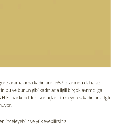
a göre aramalarda kadınların %57 oranında daha az
 bu ve bunun gibi kadınlarla ilgili birçok ayrımcılığa
H.E., backend’deki sonuçları filtreleyerek kadınlarla ilgili
nuyor.
 inceleyebilir ve yükleyebilirsiniz.