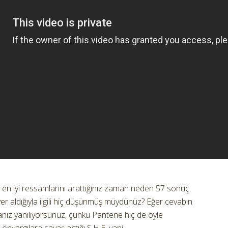
n iyi ressamlarını arattığınız zaman neden 57 sonuç
er aldığıyla ilgili hiç düşünmüş müydünüz? Eğer cevabın
anız yanılıyorsunuz, çünkü Pantene hiç de öyle