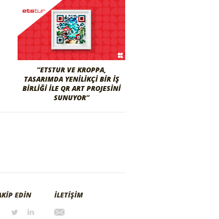
“ETSTUR VE KROPPA,
TASARIMDA YENILIKÇI BIR İŞ
BIRLIĞI ILE QR ART PROJESINI
SUNUYOR”
AKİP EDİN
İLETİŞİM