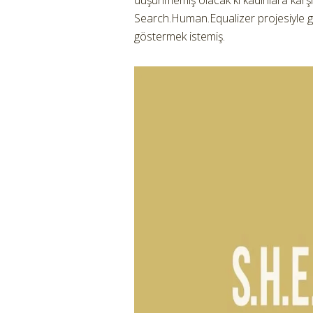
düşünmemiş olacak ki kadınlara karşı 
Search.Human.Equalizer projesiyle g
göstermek istemiş.