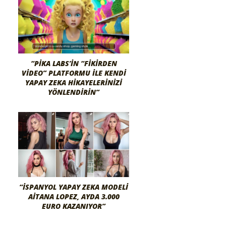
“PIKA LABS’IN “FIKIRDEN
VIDEO” PLATFORMU ILE KENDI
YAPAY ZEKA HIKAYELERINIZI
YÖNLENDIRIN”
“İSPANYOL YAPAY ZEKA MODELI
AITANA LOPEZ, AYDA 3.000
EURO KAZANIYOR”