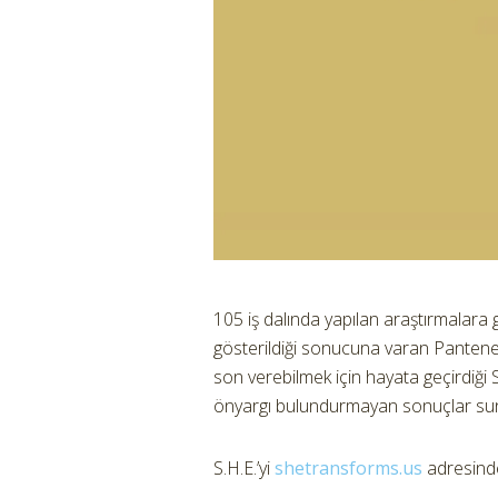
105 iş dalında yapılan araştırmalar
gösterildiği sonucuna varan Pantene’in
son verebilmek için hayata geçirdiği S.
önyargı bulundurmayan sonuçlar su
S.H.E.’yi
shetransforms.us
adresinden