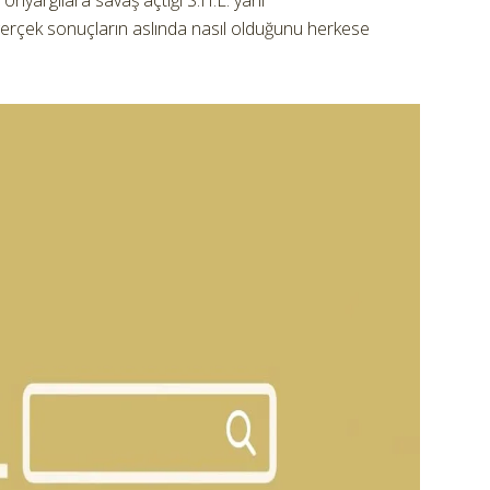
önyargılara savaş açtığı S.H.E. yani
erçek sonuçların aslında nasıl olduğunu herkese