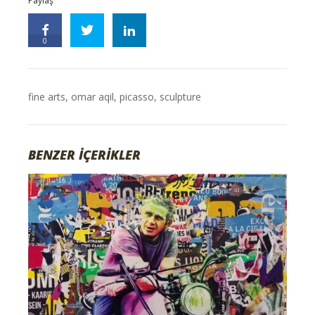
Paylaş
0
fine arts
,
omar aqil
,
picasso
,
sculpture
BENZER İÇERİKLER