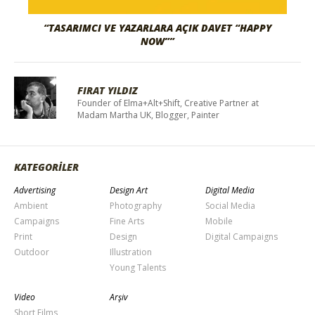
“TASARIMCI VE YAZARLARA AÇIK DAVET “HAPPY
NOW””
FIRAT YILDIZ
Founder of Elma+Alt+Shift, Creative Partner at
Madam Martha UK, Blogger, Painter
KATEGORİLER
Advertising
Design Art
Digital Media
Ambient
Photography
Social Media
Campaigns
Fine Arts
Mobile
Print
Design
Digital Campaigns
Outdoor
Illustration
Young Talents
Video
Arşiv
Short Films