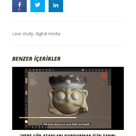
0
case study
,
digital media
BENZER İÇERİKLER
“YERE ÇÖP ATANLARI DURDURMAK İÇIN TANRI,