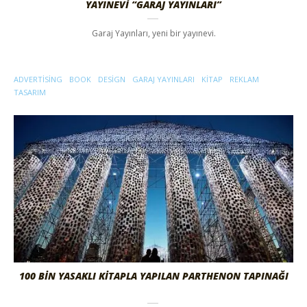
YAYINEVI “GARAJ YAYINLARI”
Garaj Yayınları, yeni bir yayınevi.
ADVERTISING
BOOK
DESIGN
GARAJ YAYINLARI
KITAP
REKLAM
TASARIM
100 BİN YASAKLI KİTAPLA YAPILAN PARTHENON TAPINAĞI