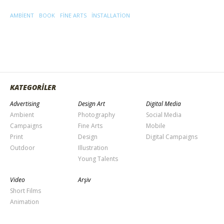
AMBIENT
BOOK
FINE ARTS
INSTALLATION
KATEGORİLER
Advertising
Design Art
Digital Media
Ambient
Photography
Social Media
Campaigns
Fine Arts
Mobile
Print
Design
Digital Campaigns
Outdoor
Illustration
Young Talents
Video
Arşiv
Short Films
Animation