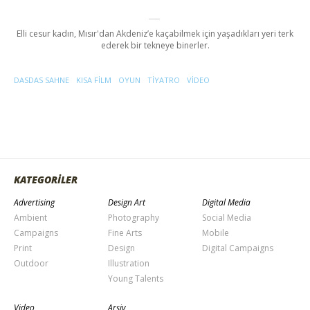
Elli cesur kadın, Mısır'dan Akdeniz’e kaçabilmek için yaşadıkları yeri terk
ederek bir tekneye binerler.
DASDAS SAHNE
KISA FILM
OYUN
TIYATRO
VIDEO
KATEGORİLER
Advertising
Design Art
Digital Media
Ambient
Photography
Social Media
Campaigns
Fine Arts
Mobile
Print
Design
Digital Campaigns
Outdoor
Illustration
Young Talents
Video
Arşiv