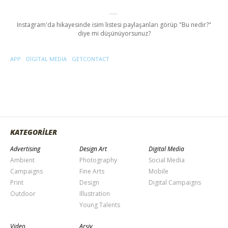
Instagram'da hikayesinde isim listesi paylaşanları görüp "Bu nedir?"
diye mi düşünüyorsunuz?
APP
DIGITAL MEDIA
GETCONTACT
KATEGORİLER
Advertising
Design Art
Digital Media
Ambient
Photography
Social Media
Campaigns
Fine Arts
Mobile
Print
Design
Digital Campaigns
Outdoor
Illustration
Young Talents
Video
Arşiv