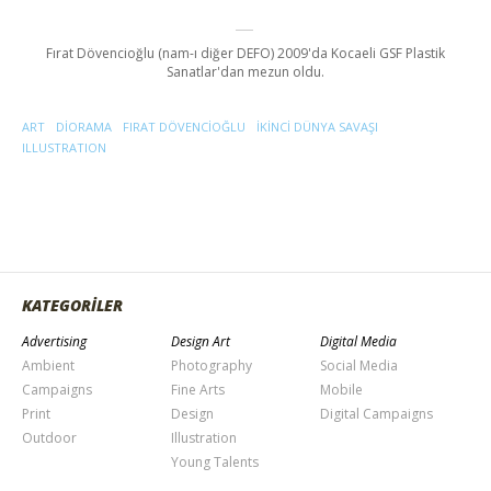
Fırat Dövencioğlu (nam-ı diğer DEFO) 2009'da Kocaeli GSF Plastik
Sanatlar'dan mezun oldu.
ART
DIORAMA
FIRAT DÖVENCIOĞLU
IKINCI DÜNYA SAVAŞI
ILLUSTRATION
KATEGORİLER
Advertising
Design Art
Digital Media
Ambient
Photography
Social Media
Campaigns
Fine Arts
Mobile
Print
Design
Digital Campaigns
Outdoor
Illustration
Young Talents