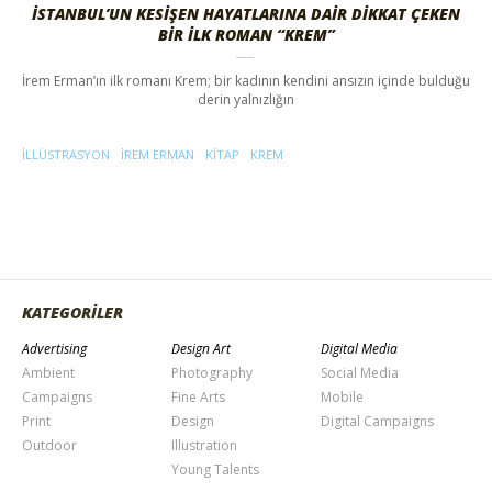
İSTANBUL’UN KESIŞEN HAYATLARINA DAIR DIKKAT ÇEKEN
BIR İLK ROMAN “KREM”
İrem Erman’ın ilk romanı Krem; bir kadının kendini ansızın içinde bulduğu
derin yalnızlığın
ILLÜSTRASYON
IREM ERMAN
KITAP
KREM
KATEGORİLER
Advertising
Design Art
Digital Media
Ambient
Photography
Social Media
Campaigns
Fine Arts
Mobile
Print
Design
Digital Campaigns
Outdoor
Illustration
Young Talents