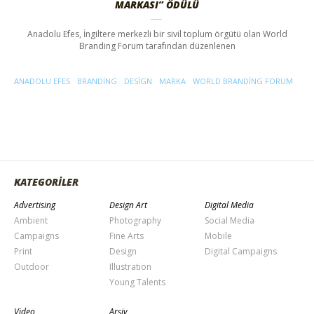
MARKASI” ÖDÜLÜ
Anadolu Efes, İngiltere merkezli bir sivil toplum örgütü olan World
Branding Forum tarafından düzenlenen
ANADOLU EFES
BRANDING
DESIGN
MARKA
WORLD BRANDING FORUM
KATEGORİLER
Advertising
Design Art
Digital Media
Ambient
Photography
Social Media
Campaigns
Fine Arts
Mobile
Print
Design
Digital Campaigns
Outdoor
Illustration
Young Talents
Video
Arşiv