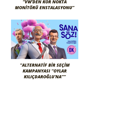
“VW’DEN KÖR NOKTA
MONITÖRÜ ENSTALASYONU”
“ALTERNATIF BIR SEÇIM
KAMPANYASI “OYLAR
KILIÇDAROĞLU’NA””