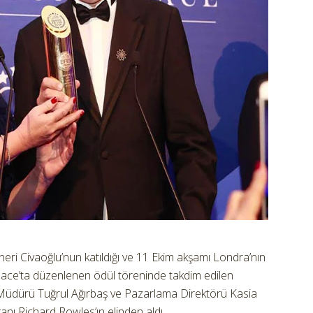
eri Civaoğlu’nun katıldığı ve 11 Ekim akşamı Londra’nın
ace’ta düzenlenen ödül töreninde takdim edilen
 Müdürü Tuğrul Ağırbaş ve Pazarlama Direktörü Kasia
ı Richard Rowles’ın elinden aldı.