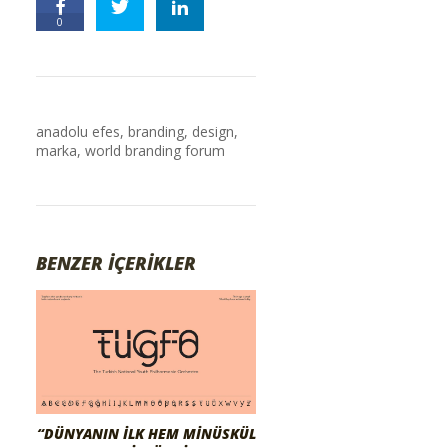
0
anadolu efes
,
branding
,
design
,
marka
,
world branding forum
BENZER İÇERİKLER
“DÜNYANIN İLK HEM MINÜSKÜL