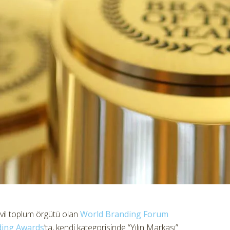
sivil toplum örgütü olan
World Branding Forum
ding Awards
’ta, kendi kategorisinde “Yılın Markası”