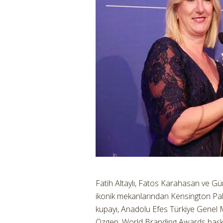
Fatih Altaylı, Fatos Karahasan ve Gün
ikonik mekanlarından Kensington Pal
kupayı, Anadolu Efes Türkiye Genel
Özgen, World Branding Awards başkan