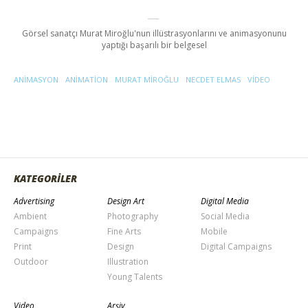
Görsel sanatçı Murat Miroğlu'nun illüstrasyonlarını ve animasyonunu
yaptığı başarılı bir belgesel
ANIMASYON
ANIMATION
MURAT MIROĞLU
NECDET ELMAS
VIDEO
KATEGORİLER
Advertising
Design Art
Digital Media
Ambient
Photography
Social Media
Campaigns
Fine Arts
Mobile
Print
Design
Digital Campaigns
Outdoor
Illustration
Young Talents
Video
Arşiv