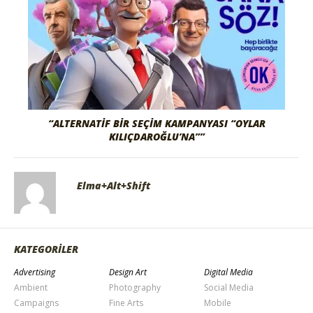
“ALTERNATIF BIR SEÇIM KAMPANYASI “OYLAR
KILIÇDAROĞLU’NA””
Elma+Alt+Shift
KATEGORİLER
Advertising
Design Art
Digital Media
Ambient
Photography
Social Media
Campaigns
Fine Arts
Mobile