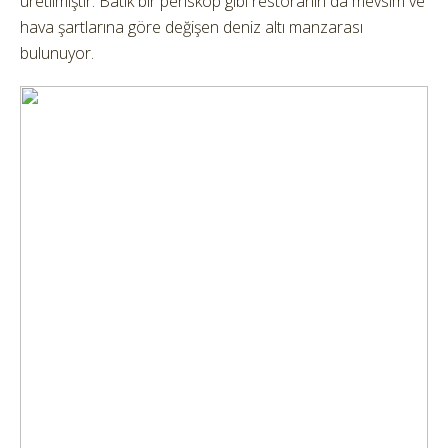
üretilmiştir. Batık bir periskop gibi restoranın da mevsim ve
hava şartlarına göre değişen deniz altı manzarası
bulunuyor.