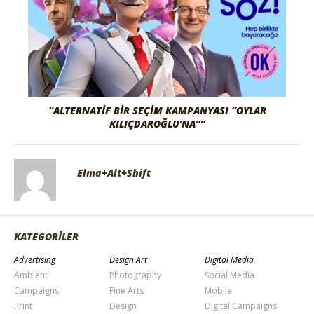
“ALTERNATIF BIR SEÇIM KAMPANYASI “OYLAR
KILIÇDAROĞLU’NA””
Elma+Alt+Shift
KATEGORİLER
Advertising
Design Art
Digital Media
Ambient
Photography
Social Media
Campaigns
Fine Arts
Mobile
Print
Design
Digital Campaigns