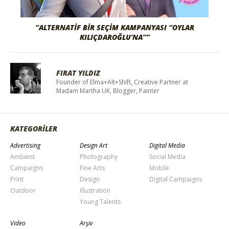
“ALTERNATIF BIR SEÇIM KAMPANYASI “OYLAR
KILIÇDAROĞLU’NA””
FIRAT YILDIZ
Founder of Elma+Alt+Shift, Creative Partner at
Madam Martha UK, Blogger, Painter
KATEGORİLER
Advertising
Design Art
Digital Media
Ambient
Photography
Social Media
Campaigns
Fine Arts
Mobile
Print
Design
Digital Campaigns
Outdoor
Illustration
Young Talents
Video
Arşiv