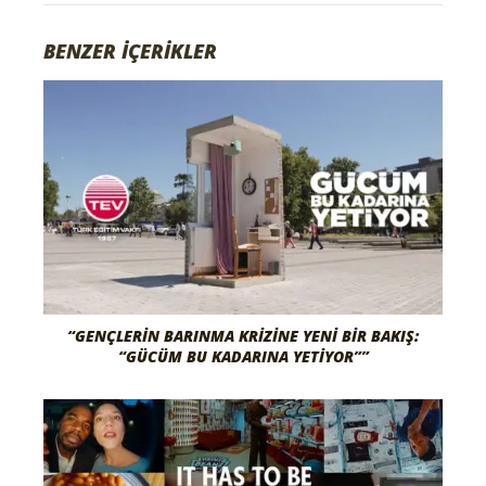
BENZER İÇERİKLER
“GENÇLERIN BARINMA KRIZINE YENI BIR BAKIŞ:
“GÜCÜM BU KADARINA YETIYOR””