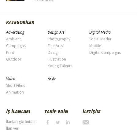
KATEGORİLER
Advertising
Design Art
Digital Media
Ambient
Photography
Social Media
Campaigns
Fine Arts
Mobile
Print
Design
Digital Campaigns
Outdoor
Illustration
Young Talents
Video
Arşiv
Short Films
Animation
İŞ İLANLARI
TAKİP EDİN
İLETİŞİM
İlanları görüntüle
İlan ver