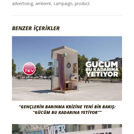
advertising
,
ambient
,
campaign
,
product
BENZER İÇERİKLER
“GENÇLERIN BARINMA KRIZINE YENI BIR BAKIŞ:
“GÜCÜM BU KADARINA YETIYOR””