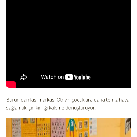
Burun damlası markası Otrivin çocuklara daha temiz hava
sağlamak için kirliliği kaleme dönüştürüyor.