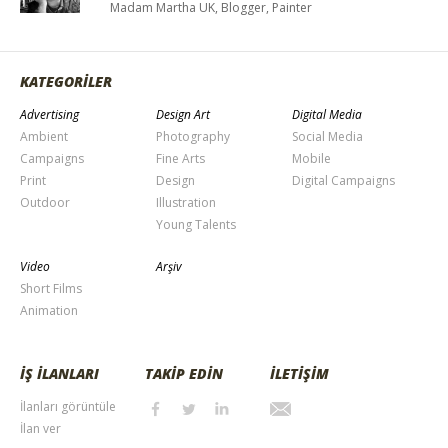
Madam Martha UK, Blogger, Painter
KATEGORİLER
Advertising
Design Art
Digital Media
Ambient
Photography
Social Media
Campaigns
Fine Arts
Mobile
Print
Design
Digital Campaigns
Outdoor
Illustration
Young Talents
Video
Arşiv
Short Films
Animation
İŞ İLANLARI
TAKİP EDİN
İLETİŞİM
İlanları görüntüle
İlan ver