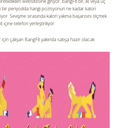
rebildikleri websitesine giriyor. BangFit bir, iki veya üç
lık bir periyodda hangi pozisyonun ne kadar kalori
iliyor. Sevişme sırasında kalori yakma başarısını ölçmek
t içine telefon yerleştiriliyor.
 için çalışan BangFit yakında satışa hazır olacak.