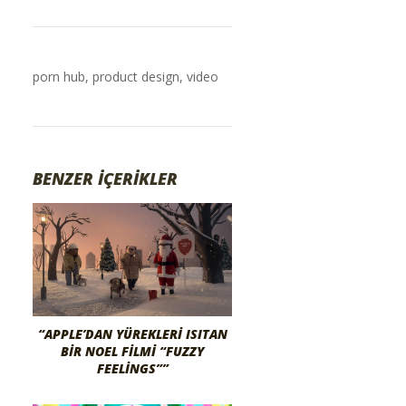
porn hub
,
product design
,
video
BENZER İÇERİKLER
“APPLE’DAN YÜREKLERI ISITAN
BIR NOEL FILMI “FUZZY
FEELINGS””