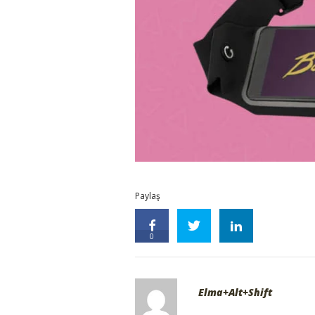
Paylaş
0
Elma+Alt+Shift