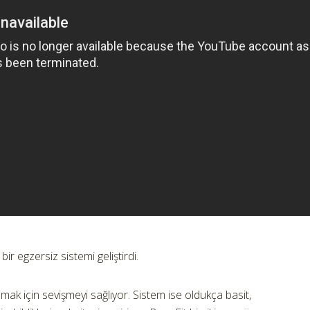
 bir egzersiz sistemi geliştirdi.
olmak için sevişmeyi sağlıyor. Sistem ise oldukça basit,