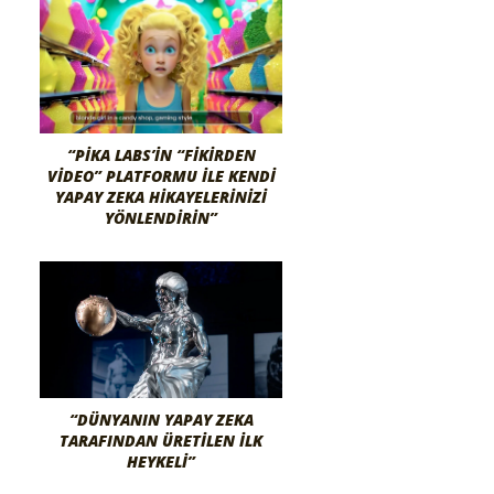
“PIKA LABS’IN “FIKIRDEN
VIDEO” PLATFORMU ILE KENDI
YAPAY ZEKA HIKAYELERINIZI
YÖNLENDIRIN”
“DÜNYANIN YAPAY ZEKA
TARAFINDAN ÜRETILEN İLK
HEYKELI”