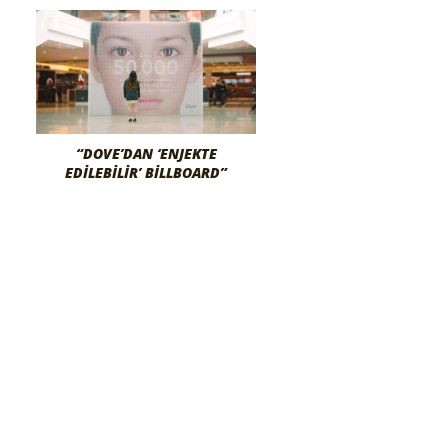
“DOVE’DAN ‘ENJEKTE
EDILEBILIR’ BILLBOARD”