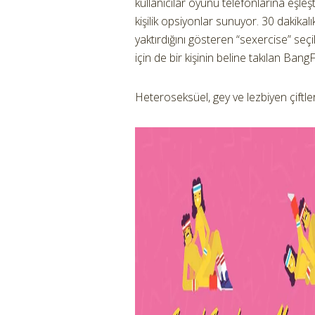
kullanıcılar oyunu telefonlarına eşleşti
kişilik opsiyonlar sunuyor. 30 dakika
yaktırdığını gösteren “sexercise” seç
için de bir kişinin beline takılan BangFi
Heteroseksüel, gey ve lezbiyen çiftler