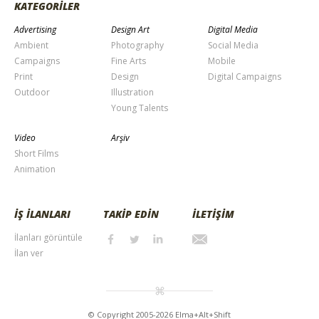
KATEGORİLER
Advertising
Design Art
Digital Media
Ambient
Photography
Social Media
Campaigns
Fine Arts
Mobile
Print
Design
Digital Campaigns
Outdoor
Illustration
Young Talents
Video
Arşiv
Short Films
Animation
İŞ İLANLARI
TAKİP EDİN
İLETİŞİM
İlanları görüntüle
İlan ver
© Copyright 2005-2026 Elma+Alt+Shift