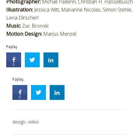
Photographer:
Michail Paderin, Christian H. Hasselbusch
Illustration:
Jessica Witt, Marianne Nicolas, Simon Stehle,
Lena Dirscherl
Music:
Zac Bronski
Motion Design:
Marius Menzel
Paylaş
0
Paylaş
0
design
,
video