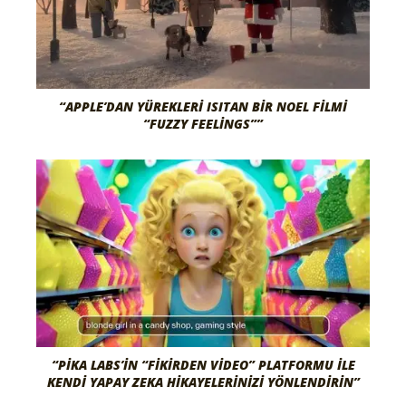
“APPLE’DAN YÜREKLERI ISITAN BIR NOEL FILMI
“FUZZY FEELINGS””
“PIKA LABS’IN “FIKIRDEN VIDEO” PLATFORMU ILE
KENDI YAPAY ZEKA HIKAYELERINIZI YÖNLENDIRIN”