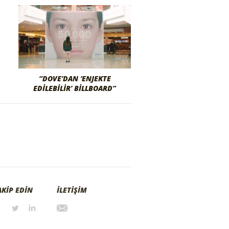
“DOVE’DAN ‘ENJEKTE
EDILEBILIR’ BILLBOARD”
AKİP EDİN
İLETİŞİM