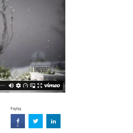
Paylaş
0