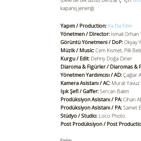
(belki de tek dizisi) Behzat Ç. için
İsm
kapanış jeneriği.
Yapım / Production:
Ya Da Film
Yönetmen / Director:
İsmail Orhan
Görüntü Yönetmeni / DoP:
Okyay Yı
Müzik / Music:
Cem Kısmet, Pilli Be
Kurgu / Edit:
Dehriy Doğa Dirier
Diaroma & Figürler / Diaromas & 
Yönetmen Yardımcısı / AD:
Çağlar 
Kamera Asistanı / AC:
Murat Yavuz
Işık Şefi / Gaffer:
Sercan Balım
Prodüksiyon Asistanı / PA:
Cihan A
Prodüksiyon Asistanı / PA:
Samet B
Stüdyo / Studio:
Loco Photo
Post Prodüksiyon / Post Productio
Paylaş