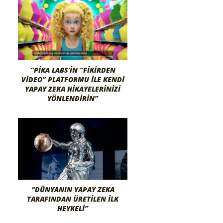
“PIKA LABS’IN “FIKIRDEN
VIDEO” PLATFORMU ILE KENDI
YAPAY ZEKA HIKAYELERINIZI
YÖNLENDIRIN”
“DÜNYANIN YAPAY ZEKA
TARAFINDAN ÜRETILEN İLK
HEYKELI”