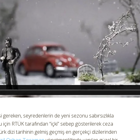
 gereken, seyredenlerin de yeni sezonu sabırsızlıkla
u için RTÜK tarafından “içki” sebep gösterilerek ceza
rk dizi tarihinin gelmiş geçmiş en gerçekçi dizilerinden