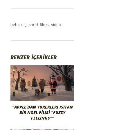
behzat ç
,
short films
,
video
BENZER İÇERİKLER
“APPLE’DAN YÜREKLERI ISITAN
BIR NOEL FILMI “FUZZY
FEELINGS””