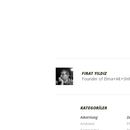
FIRAT YILDIZ
Founder of Elma+Alt+Shif
KATEGORİLER
Advertising
De
Ambient
P