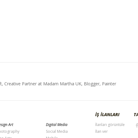
t, Creative Partner at Madam Martha UK, Blogger, Painter
İŞ İLANLARI
T
sign Art
Digital Media
İlanları görüntüle
hotography
Social Media
İlan ver