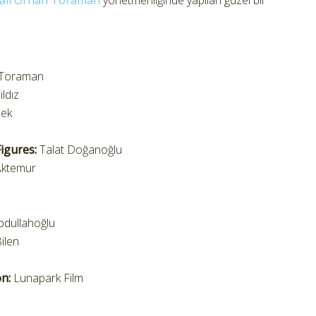
ail Orhan Toraman
yönetmenliğinde yapılan güzel bir
 Toraman
ldız
bek
Figures:
Talat Doğanoğlu
Aktemur
bdullahoğlu
ilen
n:
Lunapark Film