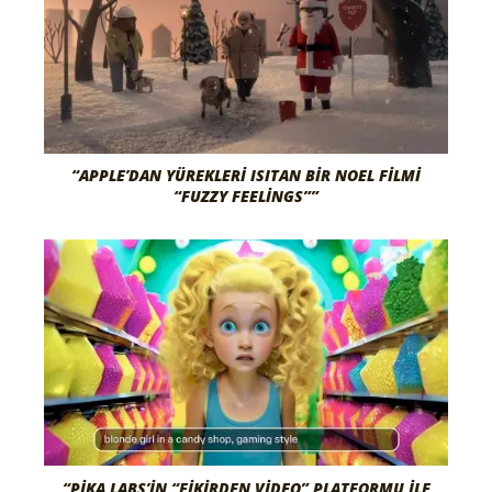
“APPLE’DAN YÜREKLERI ISITAN BIR NOEL FILMI
“FUZZY FEELINGS””
“PIKA LABS’IN “FIKIRDEN VIDEO” PLATFORMU ILE