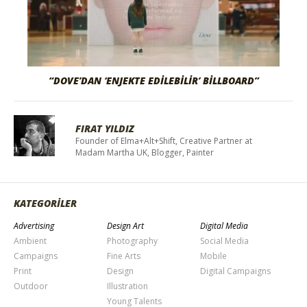
“DOVE’DAN ‘ENJEKTE EDILEBILIR’ BILLBOARD”
FIRAT YILDIZ
Founder of Elma+Alt+Shift, Creative Partner at
Madam Martha UK, Blogger, Painter
KATEGORİLER
Advertising
Design Art
Digital Media
Ambient
Photography
Social Media
Campaigns
Fine Arts
Mobile
Print
Design
Digital Campaigns
Outdoor
Illustration
Young Talents