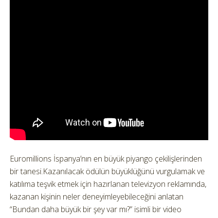
Euromillions İspanya’nın en büyük piyango çekilişlerinden
bir tanesi.
Kazanılacak ödülün büyüklüğünü vurgulamak ve
katılıma teşvik etmek için hazırlanan televizyon reklamında,
kazanan kişinin neler deneyimleyebileceğini anlatan
“Bundan daha büyük bir şey var mı?” isimli bir video