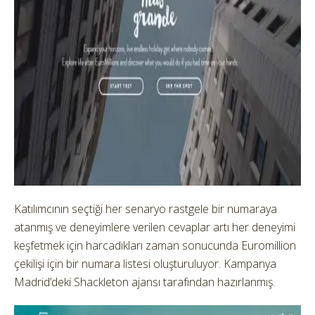
Katılımcının seçtiği her senaryo rastgele bir numaraya
atanmış ve deneyimlere verilen cevaplar artı her deneyimi
keşfetmek için harcadıkları zaman sonucunda Euromillion
çekilişi için bir numara listesi oluşturuluyor. Kampanya
Madrid’deki Shackleton ajansı tarafından hazırlanmış.